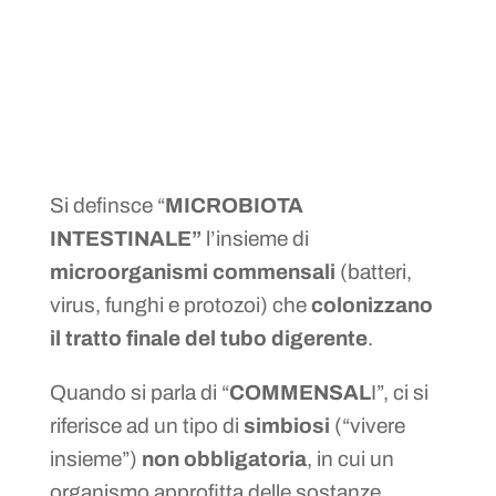
Si definsce “
MICROBIOTA
INTESTINALE”
l’insieme di
microorganismi commensali
(batteri,
virus, funghi e protozoi) che
colonizzano
il tratto finale del tubo digerente
.
Quando si parla di “
COMMENSAL
I”, ci si
riferisce ad un tipo di
simbiosi
(“vivere
insieme”)
non obbligatoria
, in cui un
organismo approfitta delle sostanze