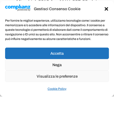
Microbiol. 2013 Apr;11(4):227-38. doi:
10.1038/nrmicro2974;
Gestisci Consenso Cookie
Weiss GA, Hennet T. Mechanisms and
Per fornire le migliori esperienze, utilizziamo tecnologie come i cookie per
consequences of intestinal dysbiosis.
memorizzare e/o accedere alle informazioni del dispositivo. Il consenso a
Cellular and Molecular Life Sciences
queste tecnologie ci permetterà di elaborare dati come il comportamento di
2017;74(16):2959-2977
navigazione o ID unici su questo sito. Non acconsentire o ritirare il consenso
può influire negativamente su alcune caratteristiche e funzioni.
Accetta
←
Che cosa sono i probiotici?
Cosa sono i Prebiotici e a cosa servono
→
Nega
Visualizza le preferenze
Cookie Policy
Post correlati