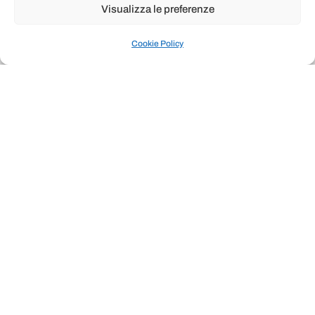
Visualizza le preferenze
Cookie Policy
Il Microbiota e il suo legame con il
Dolore